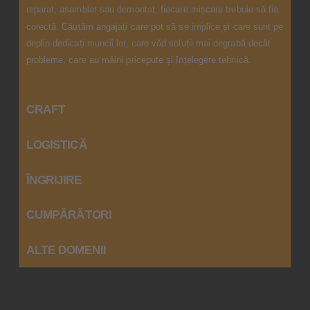
reparat, asamblat sau demontat, fiecare mișcare trebuie să fie
corectă. Căutăm angajați care pot să se implice și care sunt pe
deplin dedicați muncii lor, care văd soluții mai degrabă decât
probleme, care au mâini pricepute și înțelegere tehnică.
CRAFT
LOGISTICĂ
ÎNGRIJIRE
CUMPĂRĂTORI
ALTE DOMENII