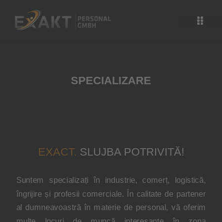
Salt
la
conținut
SPECIALIZARE
EXACT.
SLUJBA POTRIVITĂ!
Suntem specializați în industrie, comerț, logistică,
îngrijire și profesii comerciale. În calitate de partener
al dumneavoastră în materie de personal, vă oferim
multe locuri de muncă interesante în zona