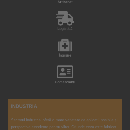
Artizanat
Logistică
Îngrijire
Comercianți
INDUSTRIA
Sectorul industrial oferă o mare varietate de aplicații posibile și
perspective excelente pentru viitor. Oriunde ceva este fabricat,