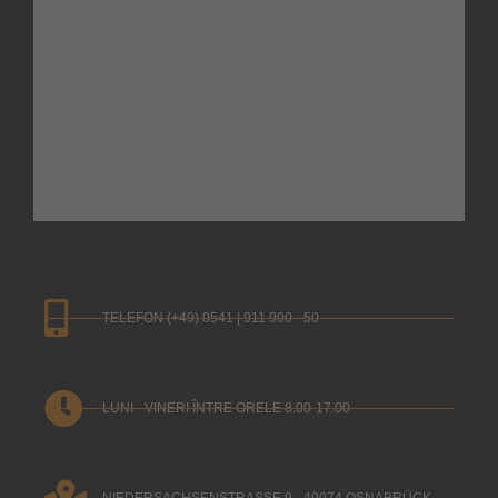
TELEFON (+49) 0541 | 911 900 - 50
LUNI - VINERI ÎNTRE ORELE 8.00-17.00
NIEDERSACHSENSTRASSE 9 - 49074 OSNABRÜCK