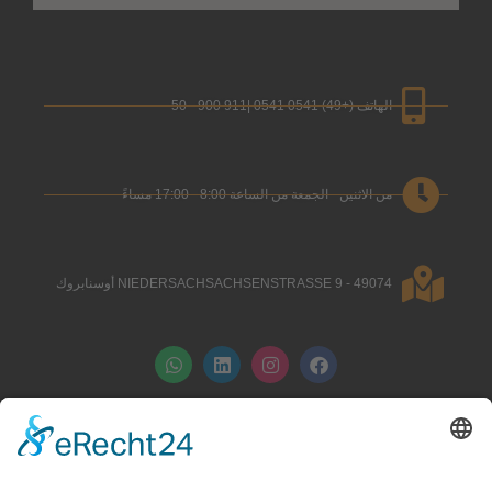
الهاتف (+49) 0541 0541 |911 900 - 50
من الاثنين - الجمعة من الساعة 8:00 - 17:00 مساءً
NIEDERSACHSACHSENSTRASSE 9 - 49074 أوسنابروك
ف
ا
ل
و
ي
ن
ي
ا
س
س
ن
ت
ب
ت
ك
س
و
ق
د
آ
ك
ر
إ
ب
ا
ن
م