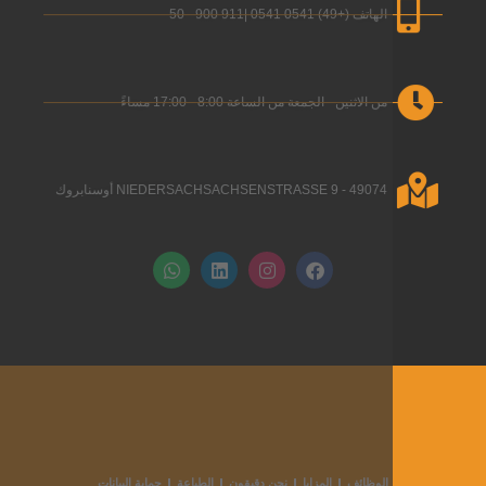
الهاتف (+49) 0541 0541 |911 900 - 50
من الاثنين - الجمعة من الساعة 8:00 - 17:00 مساءً
NIEDERSACHSACHSENSTRASSE 9 - 49074 أوسنابروك
ف
ا
ل
و
ي
ن
ي
ا
س
س
ن
ت
ب
ت
ك
س
و
ق
د
آ
ك
ر
إ
ب
ا
ن
م
الوظائف
المزايا
نحن دقيقون
الطباعة
حماية البيانات