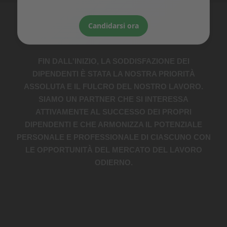
ESATTAMENTE. IL PARTNER GIUSTO
Candidarsi ora
FIN DALL'INIZIO, LA SODDISFAZIONE DEI
DIPENDENTI È STATA LA NOSTRA PRIORITÀ
ASSOLUTA E IL FULCRO DEL NOSTRO LAVORO.
SIAMO UN PARTNER CHE SI INTERESSA
ATTIVAMENTE AL SUCCESSO DEI PROPRI
DIPENDENTI E CHE ARMONIZZA IL POTENZIALE
PERSONALE E PROFESSIONALE DI CIASCUNO CON
LE OPPORTUNITÀ DEL MERCATO DEL LAVORO
ODIERNO.