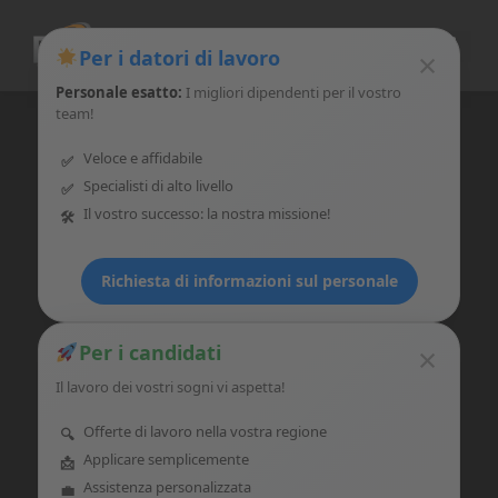
Vai
al
×
Per i datori di lavoro
contenuto
Personale esatto:
I migliori dipendenti per il vostro
team!
Veloce e affidabile
NON STATE PIÙ CERCANDO
D'ORA IN POI STIAMO
Specialisti di alto livello
CERCANDO VOI.
Il vostro successo: la nostra missione!
Richiesta di informazioni sul personale
Candidatevi!
Candidatevi!
×
Per i candidati
Il lavoro dei vostri sogni vi aspetta!
Offerte di lavoro nella vostra regione
Applicare semplicemente
Assistenza personalizzata