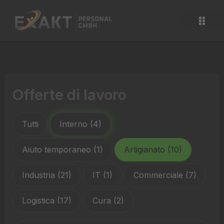
Vai
al
contenuto
Offerte di lavoro
Tutti
Interno
(4)
Aiuto temporaneo
(1)
Artigianato
(10)
Industria
(21)
IT
(1)
Commerciale
(7)
Logistica
(17)
Cura
(2)