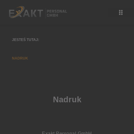
Przejdź
do
treści
JESTEŚ TUTAJ:
NADRUK
Nadruk
Exakt Personal GmbH