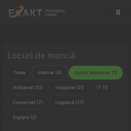
Salt
la
conținut
Locuri de muncă
Toate
Interne
(4)
Ajutor temporar
(1)
Artizanat
(10)
Industrie
(21)
IT
(1)
Comercial
(7)
Logistică
(17)
Îngrijire
(2)