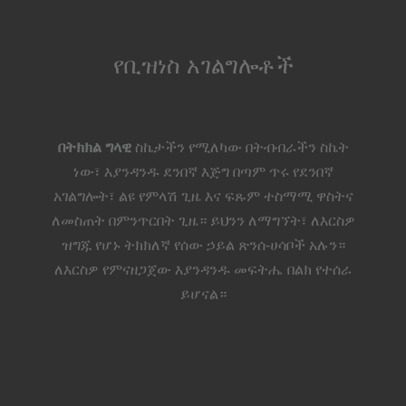
የቢዝነስ አገልግሎቶች
በትክክል ግላዊ
ስኬታችን የሚለካው በትብብራችን ስኬት
ነው፣ እያንዳንዱ ደንበኛ እጅግ በጣም ጥሩ የደንበኛ
አገልግሎት፣ ልዩ የምላሽ ጊዜ እና ፍጹም ተስማሚ ዋስትና
ለመስጠት በምንጥርበት ጊዜ። ይህንን ለማግኘት፣ ለእርስዎ
ዝግጁ የሆኑ ትክክለኛ የሰው ኃይል ጽንሰ-ሀሳቦች አሉን።
ለእርስዎ የምናዘጋጀው እያንዳንዱ መፍትሔ በልክ የተሰራ
ይሆናል።