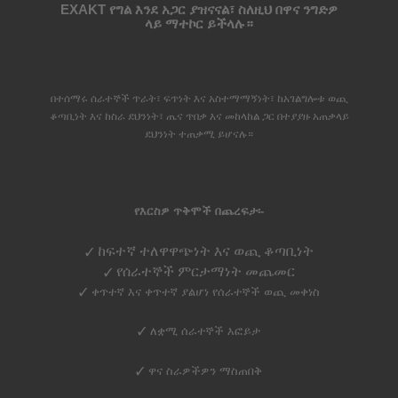
EXAKT የግል እንደ አጋር ያዝናናል፣
ስለዚህ በዋና ንግድዎ
ላይ ማተኮር ይችላሉ።
በተሰማሩ ሰራተኞች ጥራት፣ ፍጥነት እና አስተማማኝነት፣ ከአገልግሎቱ ወጪ
ቆጣቢነት እና ከስራ ደህንነት፣ ጤና ጥበቃ እና መከላከል ጋር በተያያዙ አጠቃላይ
ደህንነት ተጠቃሚ ይሆናሉ።
የእርስዎ ጥቅሞች በጨረፍታ፡-
ከፍተኛ ተለዋዋጭነት እና ወጪ ቆጣቢነት
✓
የሰራተኞች ምርታማነት መጨመር
✓
✓ ቀጥተኛ እና ቀጥተኛ ያልሆነ የሰራተኞች ወጪ መቀነስ
✓ ለቋሚ ሰራተኞች እፎይታ
✓ ዋና ስራዎችዎን ማስጠበቅ