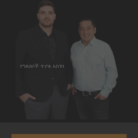
የግለሰቦች ጥያቄ አስገባ
(+49) 0541 | 911 900 - 50