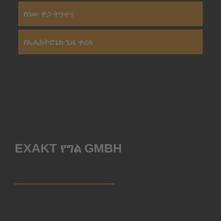
የሰው ዋጋ ትንተና
የኤሌክትሮኒክ ጊዜ ቀረጻ
EXAKT የግል GMBH