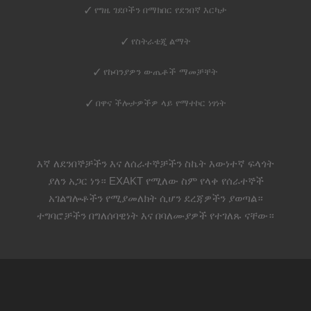
✓ የግዜ ገደቦችን በማክበር የደንበኛ እርካታ
✓ የስትራቴጂ ልማት
✓ የኩባንያዎን ውጤቶች ማመቻቸት
✓ በዋና ችሎታዎችዎ ላይ የማተኮር ነፃነት
እኛ ለደንበኞቻችን እና ለሰራተኞቻችን ስኬት እውነተኛ ፍላጎት
ያለን አጋር ነን። EXAKT የሚለው ስም የላቀ የሰራተኞች
አገልግሎቶችን የሚያመለክት ሲሆን ደረጃዎችን ያወጣል።
ተግባሮቻችን በግለሰባዊነት እና በባለሙያዎች የተገለጹ ናቸው።