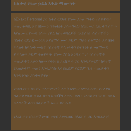
ስልታዊ የሰው ኃይል እቅድ ማውጣት
ከExakt Personal ጋር ስትራቴጂካዊ የሰው ኃይል ማቀድ ተለዋዋጭ፣
ወጪ ቆጣቢ እና ሸክሙን በዘላቂነት ያስወግዳል፡ ከጊዜ ወደ ጊዜ ቁጥራቸው
እየጨመረ የመጣ የሰው ሃይል አስተዳዳሪዎች የኤክሰክት ሰራተኞችን
በስትራቴጂያዊ መንገድ እያሰማሩ ነው፣ ይህም ማለት በቋሚነት እና በበቂ
ትላልቅ ክፍሎች ውስጥ የሰራተኛ ፍላጎቶችን በፍጥነት ለመለማመድ
ይችላሉ። ይህም ተለዋዋጭ የሰው ሃይል እንዲፈጥሩ፣ የሰራተኞች
ወጪዎችን አሁን ካለው የትዕዛዝ ደረጃዎች ጋር እንዲያቀናጁ፣ ከፍተኛ
የአጠቃቀም መጠን እንዲያሳኩ እና በዚህም የረጅም ጊዜ ወጪዎችን
እንዲቀንሱ ያስችላቸዋል።
የኩባንያዎን ከፍተኛ ተለዋዋጭነት እና ቅልጥፍና ለማረጋገጥ፣ የተለያዩ
ስልታዊ የሰው ኃይል ጽንሰ-ሀሳቦችን እናቀርባለን። የእርስዎን የሰው ኃይል
ፍላጎቶች ለስፔሻሊስቶች አደራ ይስጡ።
የእርስዎን የሰራተኛ ጽንሰ-ሀሳብ ለመፍጠር ከእርስዎ ጋር እንሰራለን!