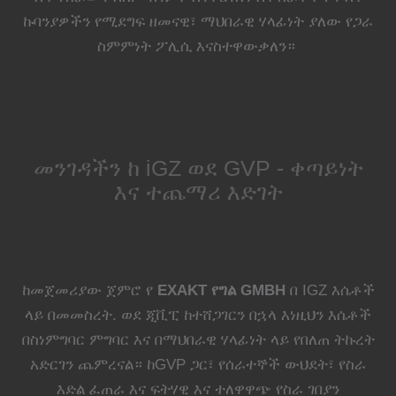
ኩባንያዎችን የሚደግፍ ዘመናዊ፣ ማህበራዊ ሃላፊነት ያለው የጋራ
ስምምነት ፖሊሲ እናስተዋውቃለን።
መንገዳችን ከ iGZ ወደ GVP - ቀጣይነት
እና ተጨማሪ እድገት
ከመጀመሪያው ጀምሮ የ
EXAKT የግል GMBH
በ IGZ እሴቶች
ላይ በመመስረት. ወደ ጂቪፒ ከተሸጋገርን በኋላ እነዚህን እሴቶች
በስነምግባር ምግባር እና በማህበራዊ ሃላፊነት ላይ የበለጠ ትኩረት
አድርገን ጨምረናል። ከGVP ጋር፣ የሰራተኞች ውህደት፣ የስራ
እድል ፈጠራ እና ፍትሃዊ እና ተለዋዋጭ የስራ ገበያን