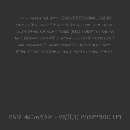
ከተመሠረተበት ጊዜ ጀምሮ, EXAKT PERSONAL GMBH
ለኩባንያዎች እና ሰራተኞች አስተማማኝ አጋር ነው. እንደ የጀርመን
ጊዜያዊ የቅጥር ኤጀንሲዎች ማህበር (IGZ) የረዥም ጊዜ አባል እና
አሁን የጀርመን የሰራተኞች አገልግሎት አቅራቢዎች ማህበር (GVP)
አባል እንደመሆናችን መጠን በሠራተኛ አገልግሎት ውስጥ ለሥነ-
ምግባር ምግባር፣ ፍትሃዊነት እና ጥራት ያለማቋረጥ ቁርጠኞች ነን።
የእኛ ቁርጠኝነት - የጂቪፒ የስነምግባር ህግ