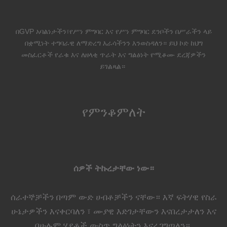
በGVP አባልነታችን፣የሥነ ምግባር እና የሥነ ምግባር ደንቦችን በሥራችን ላይ
በቋሚነት ተግባራዊ ለማድረግ እራሳችንን እንወስዳለን። ይህ ኮድ ከህግ
መስፈርቶች የራቁ እና ለዘላቂ ጥራት እና ግልፅነት የሚቆሙ ደረጃዎችን
ይገልጻል።
የምንቆምለት
ሰዎች ትኩረታቸው ነው።
ሰራተኞቻችን በጣም ውድ ሀብቶቻችን ናቸው። እኛ ፍትሃዊ የስራ
ሁኔታዎችን እናቀርባለን ፣ ሙያዊ እድገታቸውን እናበረታታለን እና
በሁሉም ሂደቶች ውስጥ ግልፅነትን እናረጋግጣለን።