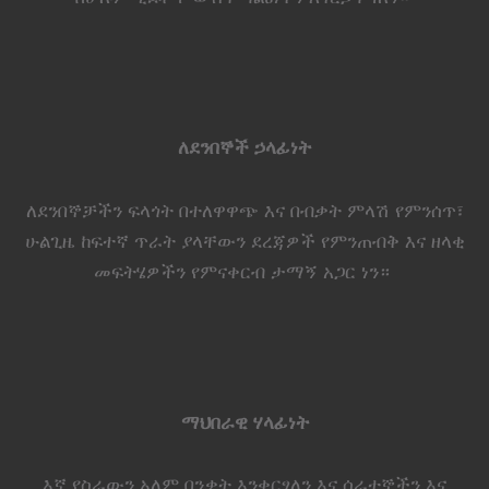
ለደንበኞች ኃላፊነት
ለደንበኞቻችን ፍላጎት በተለዋዋጭ እና በብቃት ምላሽ የምንሰጥ፣
ሁልጊዜ ከፍተኛ ጥራት ያላቸውን ደረጃዎች የምንጠብቅ እና ዘላቂ
መፍትሄዎችን የምናቀርብ ታማኝ አጋር ነን።
ማህበራዊ ሃላፊነት
እኛ የስራውን አለም በንቃት እንቀርፃለን እና ሰራተኞችን እና