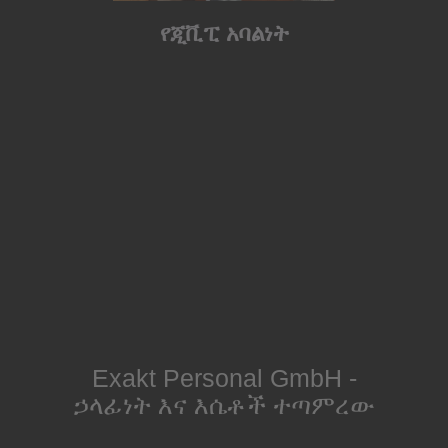
የጂቪፒ አባልነት
Exakt Personal GmbH -
ኃላፊነት እና እሴቶች ተጣምረው