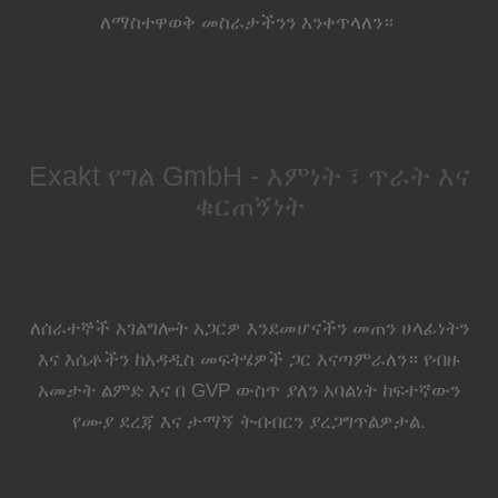
ለማስተዋወቅ መስራታችንን እንቀጥላለን።
Exakt የግል GmbH - እምነት ፣ ጥራት እና
ቁርጠኝነት
ለሰራተኞች አገልግሎት አጋርዎ እንደመሆናችን መጠን ሀላፊነትን
እና እሴቶችን ከአዳዲስ መፍትሄዎች ጋር እናጣምራለን። የብዙ
አመታት ልምድ እና በ GVP ውስጥ ያለን አባልነት ከፍተኛውን
የሙያ ደረጃ እና ታማኝ ትብብርን ያረጋግጥልዎታል.