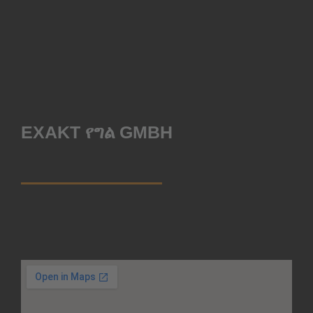
EXAKT የግል GMBH