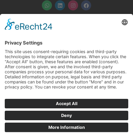
ف
ا
ل
و
ي
ن
ي
ا
س
س
ن
ت
ب
ت
ك
س
و
ق
د
آ
ك
ر
إ
ب
ا
ن
م
الوظائف
المزايا
نحن دقيقون
الطباعة
حماية البيانات
عضو في مجموعة كاريك
اتصل بنا