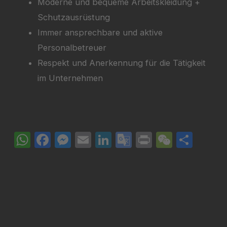
Moderne und bequeme Arbeitskleidung +
Schutzausrüstung
Immer ansprechbare und aktive
Personalbetreuer
Respekt und Anerkennung für die Tätigkeit
im Unternehmen
WhatsApp
Facebook
Messenger
Email
LinkedIn
Google
Print
WeCha
Teil
Translate