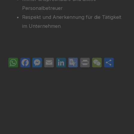
Personalbetreuer
Respekt und Anerkennung für die Tätigkeit
im Unternehmen
WhatsApp
Facebook
Messenger
Email
LinkedIn
Google
Print
WeCha
Teil
Translate